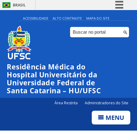
BRASIL
Simplifique!
ACESSIBILIDADE
ALTO CONTRASTE
MAPA DO SITE
Comunica BR
Participe
Acesso à informação
Legislação
Residência Médica do
Canais
Hospital Universitário da
Universidade Federal de
Santa Catarina – HU/UFSC
Área Restrita
Administradores do Site
MENU