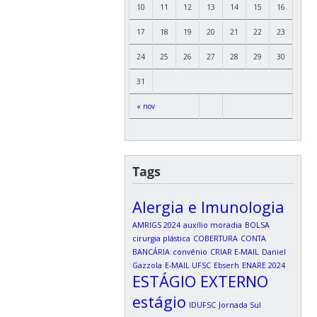
10
11
12
13
14
15
16
17
18
19
20
21
22
23
24
25
26
27
28
29
30
31
« nov
Tags
Alergia e Imunologia
AMRIGS 2024
auxílio moradia
BOLSA
cirurgia plástica
COBERTURA
CONTA
BANCÁRIA
convênio
CRIAR E-MAIL
Daniel
Gazzola
E-MAIL UFSC
Ebserh
ENARE 2024
ESTÁGIO EXTERNO
estágio
IDUFSC
Jornada Sul