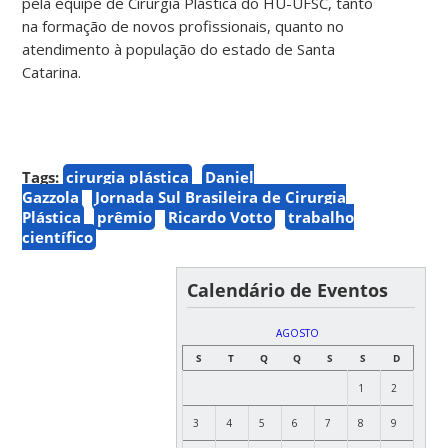
pela equipe de Cirurgia Plástica do HU-UFSC, tanto
na formação de novos profissionais, quanto no
atendimento à população do estado de Santa
Catarina.
Tags:
cirurgia plástica
Daniel
Gazzola
Jornada Sul Brasileira de Cirurgia
Plástica
prêmio
Ricardo Votto
trabalho
científico
Calendário de Eventos
AGOSTO
S
T
Q
Q
S
S
D
1
2
3
4
5
6
7
8
9