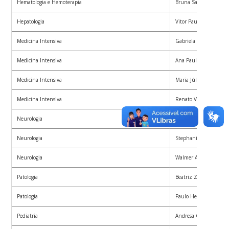
Hematologia e Hemoterapia
Bruna Sacoman Padil
Hepatologia
Vitor Paulo Marchioret
Medicina Intensiva
Gabriela Mendonça Si
Medicina Intensiva
Ana Paula Suszek Cor
Medicina Intensiva
Maria Júlia Oliveira
Medicina Intensiva
Renato Vianna Botelh
Neurologia
Sonia Regina Parrella
Neurologia
Stephanie de Paula G
Neurologia
Walmer Alfredo Silva S
Patologia
Beatriz Zimmermann 
Patologia
Paulo Henrique Pereir
Pediatria
Andresa Cristine Estre