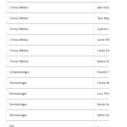
Clínica Médica
João Victor Simão
Clínica Médica
Sara Mayumi Toda
Clínica Médica
Gabriel Lemos Renz 
Clínica Médica
Laíne Prêmoli Peruchi
Clínica Médica
Carlos Eduardo Pereir
Clínica Médica
Jessica Fabini Escobar
Coloproctologia
Ricardo Sandri
Dermatologia
Cecília Meirelles Gas
Dermatologia
Luiz Philipe de Souza 
Dermatologia
Nicole Farias Siqueira
Dermatologia
Pedro Henrique Santo
Dor
–