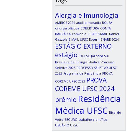
Tags
Alergia e Imunologia
AMRIGS 2024
auxílio moradia
BOLSA
cirurgia plástica
COBERTURA
CONTA
BANCÁRIA
convênio
CRIAR E-MAIL
Daniel
Gazzola
E-MAIL UFSC
Ebserh
ENARE 2024
ESTÁGIO EXTERNO
estágio
IDUFSC
Jornada Sul
Brasileira de Cirurgia Plástica
Processo
Seletivo 2025
PROCESSO SELETIVO UFSC
2023
Programa de Residência
PROVA
PROVA
COREME UFSC 2023
COREME UFSC 2024
Residência
prêmio
Médica UFSC
Ricardo
Votto
SEGURO
trabalho científico
USUÁRIO UFSC