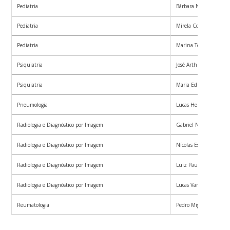
Pediatria
Bárbara Nunes Tavare
Pediatria
Mirela Comin Salvaro
Pediatria
Marina Teixeira Silva
Psiquiatria
José Arthur Didoné M
Psiquiatria
Maria Eduarda da Silv
Pneumologia
Lucas Henrique Lenha
Radiologia e Diagnóstico por Imagem
Gabriel Nessler Vizzot
Radiologia e Diagnóstico por Imagem
Nícolas Esteves
Radiologia e Diagnóstico por Imagem
Luiz Paulo Barros Mart
Radiologia e Diagnóstico por Imagem
Lucas Vannuchi Magn
Reumatologia
Pedro Miguel Mattos e 