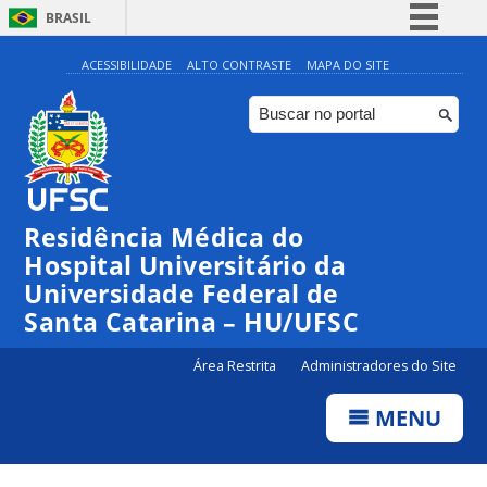
BRASIL
Simplifique!
ACESSIBILIDADE
ALTO CONTRASTE
MAPA DO SITE
Comunica BR
Participe
Acesso à informação
Legislação
Residência Médica do
Canais
Hospital Universitário da
Universidade Federal de
Santa Catarina – HU/UFSC
Área Restrita
Administradores do Site
MENU