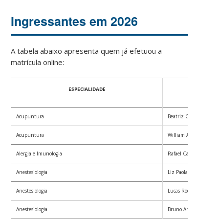
Ingressantes em 2026
A tabela abaixo apresenta quem já efetuou a
matrícula online:
ESPECIALIDADE
Acupuntura
Beatriz Candido Xime
Acupuntura
William Alves do Cout
Alergia e Imunologia
Rafael Caetano do Ama
Anestesiologia
Liz Paola Jara Dos San
Anestesiologia
Lucas Rodrigues Ruar
Anestesiologia
Bruno Artur de Almei