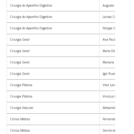
Cirurgia do Aparelho Digestivo
Augusto Bortolanza D
Cirurgia do Aparelho Digestivo
Larissa Carneiro
Cirurgia do Aparelho Digestivo
Felippe Grisard
Cirurgia Geral
Ana Paula Wagner St
Cirurgia Geral
Maria Eduarda Gonçal
Cirurgia Geral
Mariana Maschmann 
Cirurgia Geral
Igor Ruan de Araujo C
Cirurgia Plástica
Vitor Lang Boech
Cirurgia Plástica
Vinícius Pomerening 
Cirurgia Vascular
Alessandra Caron
Clínica Médica
Fernanda Vanzella
Clínica Médica
Danilo de Paula Santo