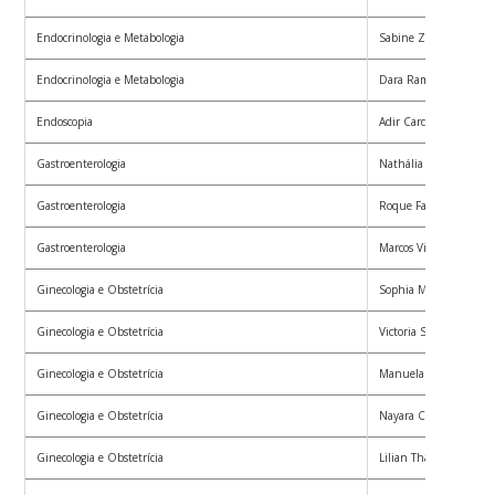
Endocrinologia e Metabologia
Sabine Zuse Maros
Endocrinologia e Metabologia
Dara Ramires Lemes
Endoscopia
Adir Cardoso Gentil Ju
Gastroenterologia
Nathália Zanotto Bern
Gastroenterologia
Roque Farias Junior
Gastroenterologia
Marcos Vinícius Oliveir
Ginecologia e Obstetrícia
Sophia Motta
Ginecologia e Obstetrícia
Victoria Schuch Borge
Ginecologia e Obstetrícia
Manuela de Mari Merl
Ginecologia e Obstetrícia
Nayara Casagrande Me
Ginecologia e Obstetrícia
Lilian Thais de Lima