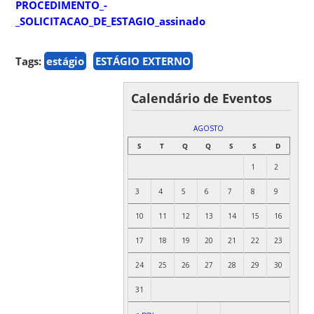
PROCEDIMENTO_-
_SOLICITACAO_DE_ESTAGIO_assinado
Tags:
estágio
ESTÁGIO EXTERNO
Calendário de Eventos
AGOSTO
S
T
Q
Q
S
S
D
1
2
3
4
5
6
7
8
9
10
11
12
13
14
15
16
17
18
19
20
21
22
23
24
25
26
27
28
29
30
31
« nov