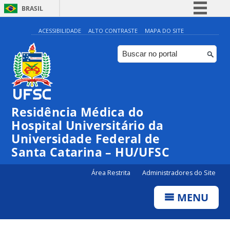
BRASIL
Simplifique!
ACESSIBILIDADE
ALTO CONTRASTE
MAPA DO SITE
Comunica BR
Participe
Acesso à informação
Legislação
Residência Médica do
Canais
Hospital Universitário da
Universidade Federal de
Santa Catarina – HU/UFSC
Área Restrita
Administradores do Site
MENU