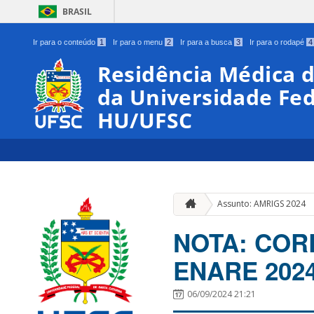
BRASIL
Ir para o conteúdo
1
Ir para o menu
2
Ir para a busca
3
Ir para o rodapé
4
Residência Médica d
da Universidade Fed
HU/UFSC
Assunto: AMRIGS 2024
NOTA: CORE
ENARE 202
06/09/2024 21:21