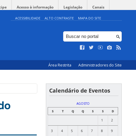
cipe
Acesso à informação
Legislação
Canais
ACESSIBILIDADE
ALTO CONTRASTE
MAPA DO SITE
Área Restrita
Administradores do Site
Calendário de Eventos
do
AGOSTO
S
T
Q
Q
S
S
D
1
2
3
4
5
6
7
8
9