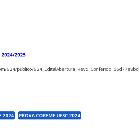
S 2024/2025
om/924/publico/924_EditalAbertura_Rev5_Conferido_66d77e8bd
E 2024
PROVA COREME UFSC 2024