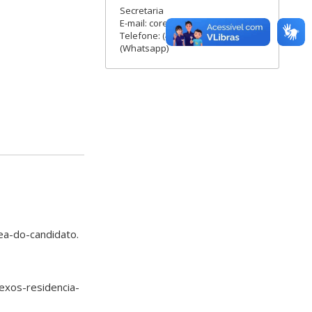
Secretaria
E-mail: coreme.hu@contato.ufsc.br
Telefone: (48) 3721-4943
(Whatsapp)
ea-do-candidato.
exos-residencia-