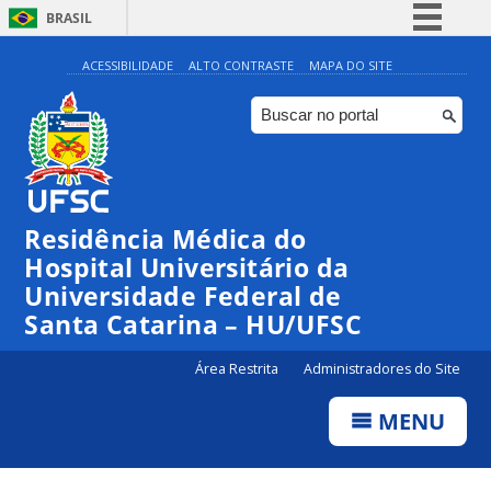
BRASIL
Simplifique!
ACESSIBILIDADE
ALTO CONTRASTE
MAPA DO SITE
Comunica BR
Participe
Acesso à informação
Legislação
Residência Médica do
Canais
Hospital Universitário da
Universidade Federal de
Santa Catarina – HU/UFSC
Área Restrita
Administradores do Site
MENU