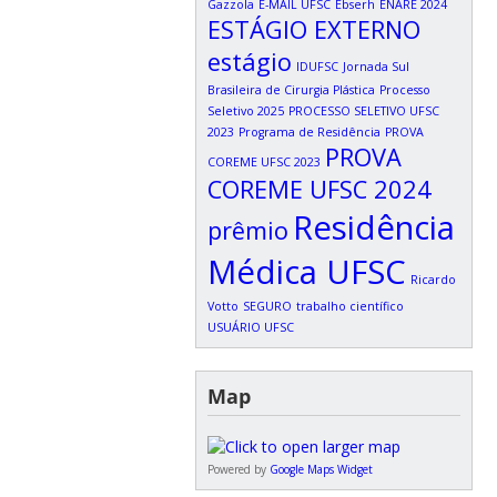
Gazzola
E-MAIL UFSC
Ebserh
ENARE 2024
ESTÁGIO EXTERNO
estágio
IDUFSC
Jornada Sul
Brasileira de Cirurgia Plástica
Processo
Seletivo 2025
PROCESSO SELETIVO UFSC
2023
Programa de Residência
PROVA
PROVA
COREME UFSC 2023
COREME UFSC 2024
Residência
prêmio
Médica UFSC
Ricardo
Votto
SEGURO
trabalho científico
USUÁRIO UFSC
Map
Powered by
Google Maps Widget