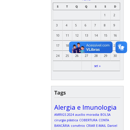
S
T
Q
Q
S
S
D
1
2
3
4
5
6
7
8
9
10
11
12
13
14
15
16
17
18
19
20
21
22
23
24
25
26
27
28
29
30
set »
Tags
Alergia e Imunologia
AMRIGS 2024
auxílio moradia
BOLSA
cirurgia plástica
COBERTURA
CONTA
BANCÁRIA
convênio
CRIAR E-MAIL
Daniel