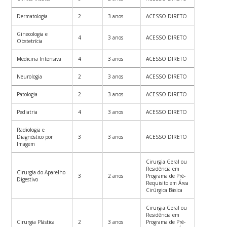
Dermatologia
2
3 anos
ACESSO DIRETO
Ginecologia e
4
3 anos
ACESSO DIRETO
Obstetrícia
Medicina Intensiva
4
3 anos
ACESSO DIRETO
Neurologia
2
3 anos
ACESSO DIRETO
Patologia
2
3 anos
ACESSO DIRETO
Pediatria
4
3 anos
ACESSO DIRETO
Radiologia e
Diagnóstico por
3
3 anos
ACESSO DIRETO
Imagem
Cirurgia Geral ou
Residência em
Cirurgia do Aparelho
3
2 anos
Programa de Pré-
Digestivo
Requisito em Área
Cirúrgica Básica
Cirurgia Geral ou
Residência em
Cirurgia Plástica
2
3 anos
Programa de Pré-