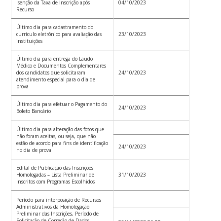
Isenção da Taxa de Inscrição após
04/10/2023
Recurso
Último dia para cadastramento do
currículo eletrônico para avaliação das
23/10/2023
instituições
Último dia para entrega do Laudo
Médico e Documentos Complementares
dos candidatos que solicitaram
24/10/2023
atendimento especial para o dia de
prova
Último dia para efetuar o Pagamento do
24/10/2023
Boleto Bancário
Último dia para alteração das fotos que
não foram aceitas, ou seja, que não
estão de acordo para fins de identificação
24/10/2023
no dia de prova
Edital de Publicação das Inscrições
Homologadas – Lista Preliminar de
31/10/2023
Inscritos com Programas Escolhidos
Período para interposição de Recursos
Administrativos da Homologação
Preliminar das Inscrições, Período de
Solicitação de Correção de Dados