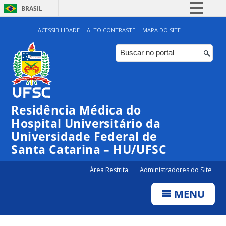
BRASIL
Simplifique!
ACESSIBILIDADE
ALTO CONTRASTE
MAPA DO SITE
Comunica BR
Participe
Acesso à informação
Legislação
Residência Médica do
Canais
Hospital Universitário da
Universidade Federal de
Santa Catarina – HU/UFSC
Área Restrita
Administradores do Site
MENU