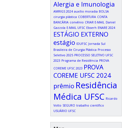
Alergia e Imunologia
AMRIGS 2024
auxílio moradia
BOLSA
cirurgia plástica
COBERTURA
CONTA
BANCÁRIA
convênio
CRIAR E-MAIL
Daniel
Gazzola
E-MAIL UFSC
Ebserh
ENARE 2024
ESTÁGIO EXTERNO
estágio
IDUFSC
Jornada Sul
Brasileira de Cirurgia Plástica
Processo
Seletivo 2025
PROCESSO SELETIVO UFSC
2023
Programa de Residência
PROVA
PROVA
COREME UFSC 2023
COREME UFSC 2024
Residência
prêmio
Médica UFSC
Ricardo
Votto
SEGURO
trabalho científico
USUÁRIO UFSC