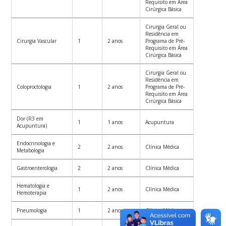
Requisito em Área
Cirúrgica Básica
Cirurgia Geral ou
Residência em
Cirurgia Vascular
1
2 anos
Programa de Pré-
Requisito em Área
Cirúrgica Básica
Cirurgia Geral ou
Residência em
Coloproctologia
1
2 anos
Programa de Pré-
Requisito em Área
Cirúrgica Básica
Dor (R3 em
1
1 anos
Acupuntura
Acupuntura)
Endocrinologia e
2
2 anos
Clínica Médica
Metabologia
Gastroenterologia
2
2 anos
Clínica Médica
Hematologia e
1
2 anos
Clínica Médica
Hemoterapia
Pneumologia
1
2 anos
Clínica Médica