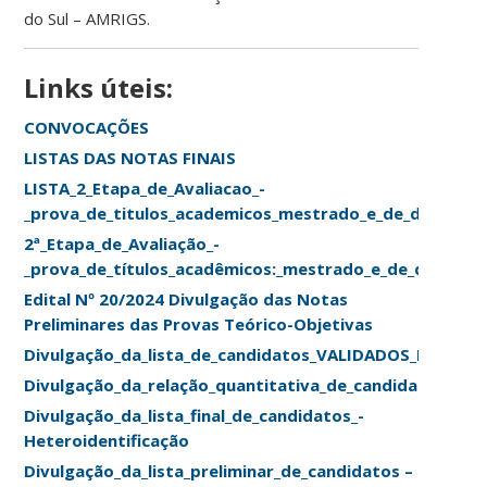
do Sul – AMRIGS.
Links úteis:
CONVOCAÇÕES
LISTAS DAS NOTAS FINAIS
LISTA_2_Etapa_de_Avaliacao_-
_prova_de_titulos_academicos_mestrado_e_de_doutora
2ª_Etapa_de_Avaliação_-
_prova_de_títulos_acadêmicos:_mestrado_e_de_doutora
Edital Nº 20/2024 Divulgação das Notas
Preliminares das Provas Teórico-Objetivas
Divulgação_da_lista_de_candidatos_VALIDADOS_PCD_PPI
Divulgação_da_relação_quantitativa_de_candidatos_por
Divulgação_da_lista_final_de_candidatos_-
Heteroidentificação
Divulgação_da_lista_preliminar_de_candidatos –