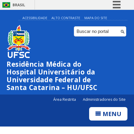
BRASIL
Simplifique!
ACESSIBILIDADE
ALTO CONTRASTE
MAPA DO SITE
Comunica BR
Participe
Acesso à informação
Legislação
Residência Médica do
Canais
Hospital Universitário da
Universidade Federal de
Santa Catarina – HU/UFSC
Área Restrita
Administradores do Site
MENU