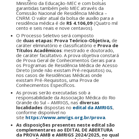
Ministério da Educação-MEC e com bolsas
garantidas também pelo MEC através da
Comissão Nacional de Residência Médica –
CNRM. O valor atual da bolsa de auxílio para a
residência médica é de
R$ 4.106,09
(Quatro mil
cento e seis reais e nove centavos).
O Processo Seletivo será composto
de
duas etapas: Prova Teórico-Objetiva,
de
caráter eliminatório e classificatório e
Prova de
Títulos Acadêmicos
: mestrado e doutorado,
de caráter facultativo. A prova objetiva constará
de Prova Geral de Conhecimentos Gerais para
os Programas de Residência Médica de Acesso
Direto (onde não existam Pré-requisitos) ou,
nos casos de Residências Médicas onde
existam Pré-Requisitos, uma Prova de
Conhecimentos Específicos.
As provas serão executadas sob a
responsabilidade da Associação Médica do Rio
Grande do Sul – AMRIGS, nas
diversas
localidades
dispostas no
edital da AMRIGS
,
conforme disponível no
site
https://www.amrigs.org.br/prova
.
As disposições presentes neste edital são
complementares ao EDITAL DE ABERTURA
da PROVA AMB e AMRIGS 2024/2025
, no qual