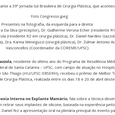
ante a 39ª Jornada Sul Brasileira de Cirurgia Plástica, que acon
Presentes na fotografia, da esquerda para a direita:
ra Da Silva (preceptor), Dr. Guilherme Verona Echer (residente R1
tola (residente R2 em cirurgia plástica), Dr. Daniel Nardino Gazzo
a), Dra. Karina Meneguzzi (cirurgiã plástica), Dr. Zulmar Antonio Ac
Vasconcellos (Coordenador da COREME/UFSC)
azzola
, residente do último ano do Programa de Residência Médi
eral de Santa Catarina – UFSC, com campo de atuação no Hospital
e São Thiago (HU/UFSC-EBSERH), recebeu o prêmio de Melhor Tra
de Cirurgia Plástica, realizada entre os dias 18 e 20 de abril dest
exia Interna no Explante Mamário
, fala sobre a técnica dese
 retirar seus implantes de silicone, baseada na experiência junt
 Daniel fez a apresentação oral na plenária principal do evento pa