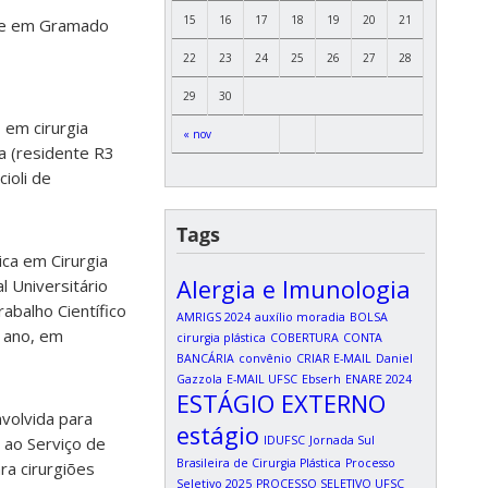
15
16
17
18
19
20
21
tece em Gramado
22
23
24
25
26
27
28
29
30
 em cirurgia
« nov
la (residente R3
cioli de
Tags
ca em Cirurgia
Alergia e Imunologia
 Universitário
balho Científico
AMRIGS 2024
auxílio moradia
BOLSA
e ano, em
cirurgia plástica
COBERTURA
CONTA
BANCÁRIA
convênio
CRIAR E-MAIL
Daniel
Gazzola
E-MAIL UFSC
Ebserh
ENARE 2024
ESTÁGIO EXTERNO
nvolvida para
estágio
IDUFSC
Jornada Sul
o ao Serviço de
Brasileira de Cirurgia Plástica
Processo
ra cirurgiões
Seletivo 2025
PROCESSO SELETIVO UFSC