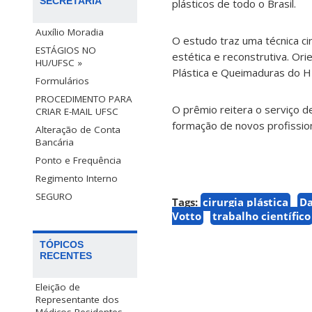
SECRETARIA
plásticos de todo o Brasil.
Auxílio Moradia
O estudo traz uma técnica cirú
ESTÁGIOS NO
estética e reconstrutiva. Ori
HU/UFSC »
Plástica e Queimaduras do H
Formulários
PROCEDIMENTO PARA
O prêmio reitera o serviço d
CRIAR E-MAIL UFSC
formação de novos profissio
Alteração de Conta
Bancária
Ponto e Frequência
Regimento Interno
SEGURO
Tags:
cirurgia plástica
Da
Votto
trabalho científico
TÓPICOS
RECENTES
Eleição de
Representante dos