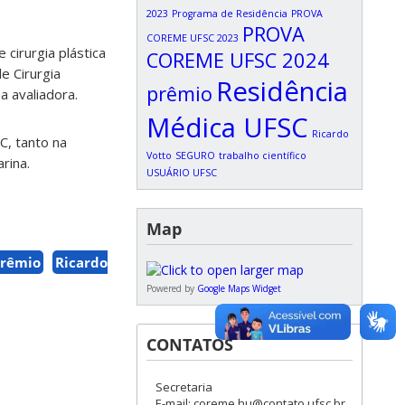
2023
Programa de Residência
PROVA
PROVA
COREME UFSC 2023
 cirurgia plástica
COREME UFSC 2024
e Cirurgia
Residência
prêmio
 avaliadora.
Médica UFSC
Ricardo
C, tanto na
Votto
SEGURO
trabalho científico
rina.
USUÁRIO UFSC
Map
rêmio
Ricardo
Powered by
Google Maps Widget
CONTATOS
Secretaria
E-mail: coreme.hu@contato.ufsc.br