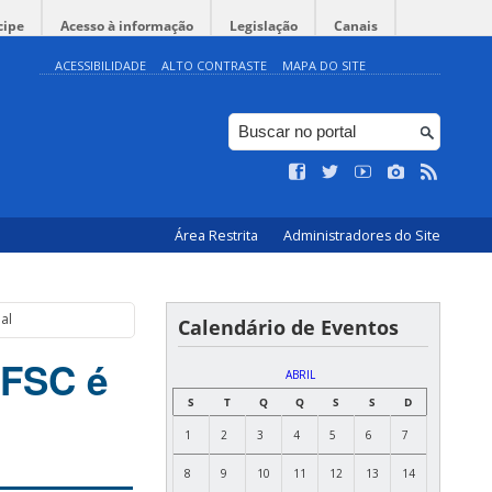
cipe
Acesso à informação
Legislação
Canais
ACESSIBILIDADE
ALTO CONTRASTE
MAPA DO SITE
Área Restrita
Administradores do Site
al
Calendário de Eventos
UFSC é
ABRIL
S
T
Q
Q
S
S
D
1
2
3
4
5
6
7
8
9
10
11
12
13
14