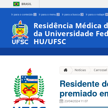
BRASIL
Ir para o conteúdo
1
Ir para o menu
2
Ir para a busca
3
Ir para o rodapé
4
Residência Médica d
da Universidade Fed
HU/UFSC
Notícias
Carrossel
Residente d
premiado em
23/04/2024 11:07