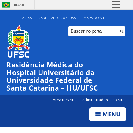
BRASIL
Simplifique!
ACESSIBILIDADE
ALTO CONTRASTE
MAPA DO SITE
Comunica BR
Participe
Acesso à informação
Legislação
Residência Médica do
Canais
Hospital Universitário da
Universidade Federal de
Santa Catarina – HU/UFSC
Área Restrita
Administradores do Site
MENU