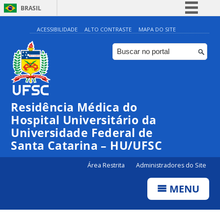
BRASIL
Simplifique!
ACESSIBILIDADE
ALTO CONTRASTE
MAPA DO SITE
Comunica BR
Participe
Acesso à informação
Legislação
Residência Médica do
Canais
Hospital Universitário da
Universidade Federal de
Santa Catarina – HU/UFSC
Área Restrita
Administradores do Site
MENU