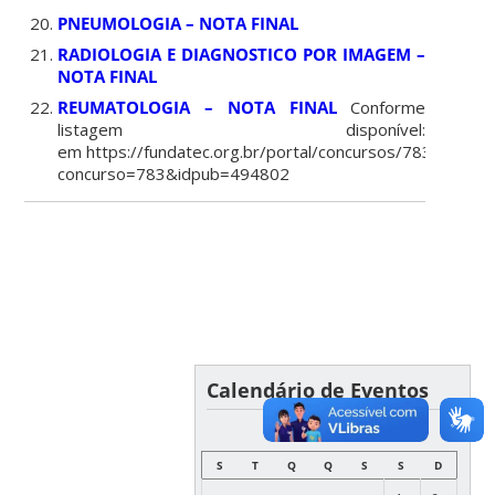
PNEUMOLOGIA – NOTA FINAL
RADIOLOGIA E DIAGNOSTICO POR IMAGEM –
NOTA FINAL
REUMATOLOGIA – NOTA FINAL
Conforme
listagem disponível:
em https://fundatec.org.br/portal/concursos/783/class
concurso=783&idpub=494802
Calendário de Eventos
AGOSTO
S
T
Q
Q
S
S
D