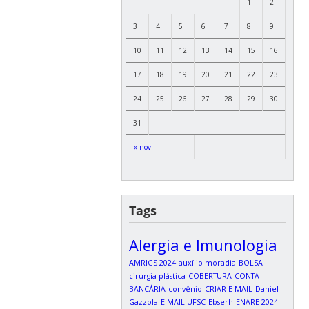
1
2
3
4
5
6
7
8
9
10
11
12
13
14
15
16
17
18
19
20
21
22
23
24
25
26
27
28
29
30
31
« nov
Tags
Alergia e Imunologia
AMRIGS 2024
auxílio moradia
BOLSA
cirurgia plástica
COBERTURA
CONTA
BANCÁRIA
convênio
CRIAR E-MAIL
Daniel
Gazzola
E-MAIL UFSC
Ebserh
ENARE 2024