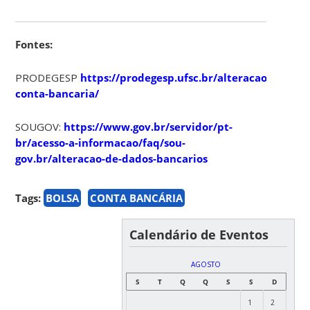
Fontes:
PRODEGESP
https://prodegesp.ufsc.br/alteracao-
conta-bancaria/
SOUGOV:
https://www.gov.br/servidor/pt-
br/acesso-a-informacao/faq/sou-
gov.br/alteracao-de-dados-bancarios
Tags:
BOLSA
CONTA BANCÁRIA
Calendário de Eventos
AGOSTO
S
T
Q
Q
S
S
D
1
2