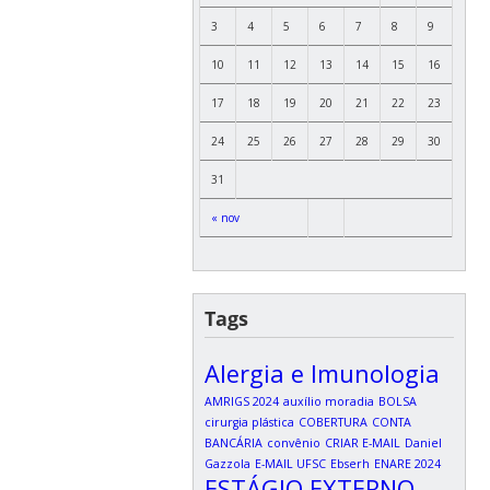
3
4
5
6
7
8
9
10
11
12
13
14
15
16
17
18
19
20
21
22
23
24
25
26
27
28
29
30
31
« nov
Tags
Alergia e Imunologia
AMRIGS 2024
auxílio moradia
BOLSA
cirurgia plástica
COBERTURA
CONTA
BANCÁRIA
convênio
CRIAR E-MAIL
Daniel
Gazzola
E-MAIL UFSC
Ebserh
ENARE 2024
ESTÁGIO EXTERNO