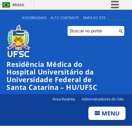
BRASIL
Simplifique!
ACESSIBILIDADE
ALTO CONTRASTE
MAPA DO SITE
Comunica BR
Participe
Acesso à informação
Legislação
Residência Médica do
Canais
Hospital Universitário da
Universidade Federal de
Santa Catarina – HU/UFSC
Área Restrita
Administradores do Site
MENU