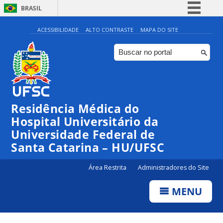
BRASIL
Simplifique!
ACESSIBILIDADE
ALTO CONTRASTE
MAPA DO SITE
Comunica BR
Participe
Acesso à informação
Legislação
Residência Médica do
Canais
Hospital Universitário da
Universidade Federal de
Santa Catarina – HU/UFSC
Área Restrita
Administradores do Site
MENU