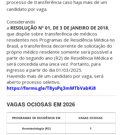
processo de transfer
ê
ncia caso haja mais de um
candidato por vaga.
Considerando
a
RESOLU
Ç
Ã
O
Nº
0
1,
D
E
3
D
E
JANEIRO
D
E
2018
,
que dispõe sobre transferência de médicos
residentes nos Programas de Residência Médica no
Brasil, a transferência decorrente de solicitação do
próprio médico residente somente será possível a
partir do segundo ano (R2) de Residência Médica e
será concedida uma única vez. Portanto, para
ingresso a partir do dia 01/03/2025.
Havendo mais de um candidato por vaga, será
aberto processo seletivo.
https://forms.gle/T8ysPq3mMTbVabKi8
VAGAS OCIOSAS EM 2026
PROGRAMAS DE RESIDÊNCIA EM
VAGAS OCIOSAS
Anestesiologia (R2)
1