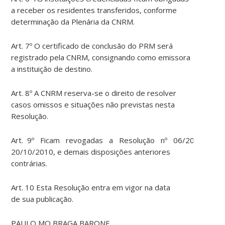
a receber os residentes transferidos, conforme
determina
çã
o da
Plená
ria da CNRM.
Art
. 7º O certificado de conclus
ã
o do
PR
M
ser
á
registrado pela CNRM, consignando como emissora
a institui
çã
o de destino.
Art
. 8º A CNRM
reserva-s
e o direito de
resolve
r
casos omis
so
s e
situaçõ
es n
ã
o previstas nesta
Resolu
çã
o.
Art
.
9º
Fica
m
revogada
s
a
Resolu
çã
o
nº
06/2010,
de
20/10/2010, e demais disposi
çõ
es anteriores
contr
á
rias.
Art
. 10 Esta Resolu
çã
o entra em vigor na data
de
su
a publica
çã
o.
PAULO MO BRAGA BARONE