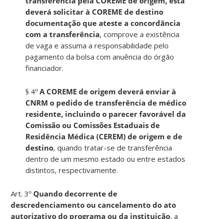
transfer
ê
ncia pela C
O
REME de origem, esta
deverá
solicita
r à COREME de destino
documenta
çã
o que ateste a concord
â
ncia
com a transfer
ê
ncia
, comprove a exist
ê
ncia
de vaga e assuma a
responsabilidad
e pelo
pagamento da bolsa com anu
ê
ncia do
ór
g
ã
o
financiado
r
.
§ 4º
A COREME de origem deverá enviar à
CNRM o pedido de transferência de médico
residente, incluindo o parecer favorável da
Comissão ou Comissões Estaduais de
Residência Médica (CEREM) de origem e de
destino
, quando tratar-se de transferência
dentro de um mesmo estado ou entre estados
distintos, respectivamente.
Art
. 3º
Quand
o decorrente de
descredenciamento ou cancelamento do ato
autorizativo do programa ou da institui
çã
o
, a