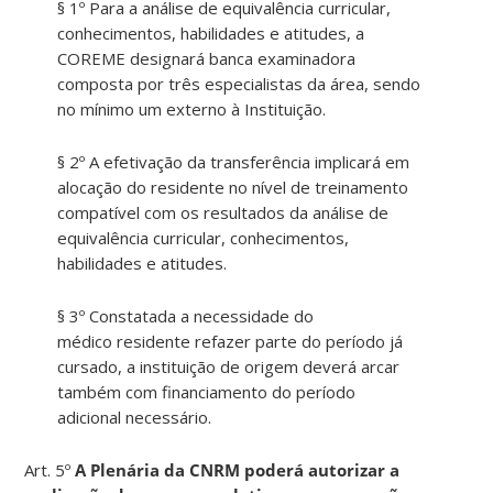
§ 1º
Par
a a an
á
lise de equival
ê
ncia curricula
r
,
conhecimentos, habilidades e atitudes, a
COREME designar
á
banca examinadora
composta por tr
ê
s especialistas da
área
,
send
o
no m
í
nimo um externo à Institui
çã
o.
§ 2º A efetiva
çã
o da transfer
ê
ncia implicar
á
em
aloca
çã
o do residente no n
í
vel de treinamento
compat
í
vel com os resultados da an
á
lise de
equival
ê
ncia curricula
r
, conhecimentos,
habilidades e atitudes.
§ 3º Constatada a necessidade do
m
é
dico
resident
e refazer parte do per
í
odo já
cursado, a institui
çã
o de origem deverá arcar
tamb
é
m com
financiament
o do per
í
odo
adicional necess
á
rio.
Art
. 5º
A
Plenári
a da CNRM poderá autorizar a