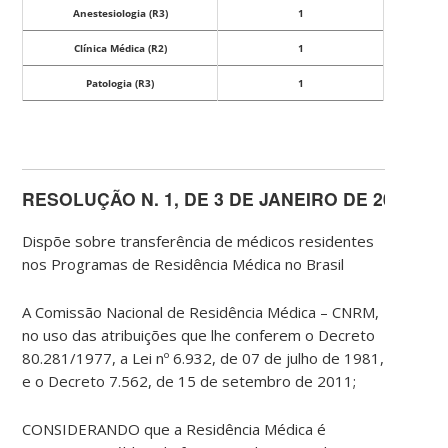
Anestesiologia (R3)
1
Clínica Médica (R2)
1
Patologia (R3)
1
RESOLU
Ç
Ã
O
N.
1,
D
E
3
D
E
JANEIRO
D
E
2018
Dispõe sobre transferência de médicos residentes
nos Programas de Residência Médica no Brasil
A Comiss
ã
o
Naciona
l de Resid
ê
ncia
Mé
dica – CNRM,
no uso das atribui
çõ
es que lhe conferem o
Decret
o
80.281/1977, a Lei nº 6.932, de 07 de julho de 1981,
e o
Decret
o 7.562, de 15 de
setembro
de 2011;
CONSIDERANDO que a Resid
ê
ncia
Mé
dica é