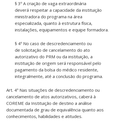
§ 3º A cria
çã
o de vaga extraordin
ári
a
deverá
respeita
r a capacidade da institui
çã
o
ministradora do programa na
á
rea
especializada, quanto à estrutura f
ísica
,
instala
çõ
es, equipamentos e equipe formadora.
§ 4º
N
o caso de descredenciamento ou
de
solicitaçã
o de cancelamento do ato
autorizativo do
PR
M ou da institui
çã
o, a
institui
çã
o de origem
ser
á respons
á
vel pelo
pagamento da bolsa do m
é
dico
residente
,
integralmente, até a conclus
ã
o do programa.
Art
. 4º
Na
s
situaçõ
es de descredenciamento ou
cancelamento de atos autorizativos, caber
á
à
COREME da Institui
çã
o de destino a an
á
lise
documentada de grau de equival
ê
ncia quanto aos
conhecimentos, habilidades e atitudes.