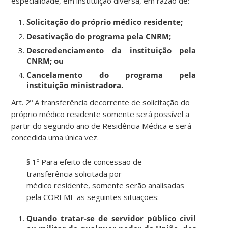
especialidade, em institui
çã
o diversa, em raz
ã
o de:
Solicitaçã
o do pr
ó
prio m
é
dico residente;
Desativaçã
o do programa pela CNRM;
Descredenciament
o da institui
çã
o pela
CNRM; ou
Cancelamento do programa pela
institui
çã
o ministradora.
Art
. 2º A transfer
ê
ncia decorrente de
solicitaçã
o do
pr
ó
prio médico residente somente será possível a
partir do segundo ano de Residência Médica e será
concedida uma única vez.
§ 1º
Par
a efeito de concess
ã
o de
transfer
ê
ncia
solicitad
a por
m
é
dico
residente
,
soment
e
serã
o analisadas
pela COREME as
se
guintes
situaçõ
es:
Quand
o trata
r
-se de
servido
r p
ú
blico civil