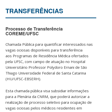
TRANSFERÊNCIAS
Processo de Transferência
COREME/UFSC
Chamada Pública para quantificar interessados nas
vagas ociosas disponíveis para transferência
aos Programas de Residência Médica ofertados
pela UFSC, com campo de atuação no Hospital
Universitário Professor Polydoro Ernani de São
Thiago Universidade Federal de Santa Catarina
(HU/UFSC-EBSERH).
Esta chamada pública visa subsidiar informações
para a
Plenári
a da CNRM, que poderá autorizar a
realiza
çã
o de processo
seletiv
o para ocupa
çã
o de
vagas ociosas pelos m
é
dicos re
sidente
s em