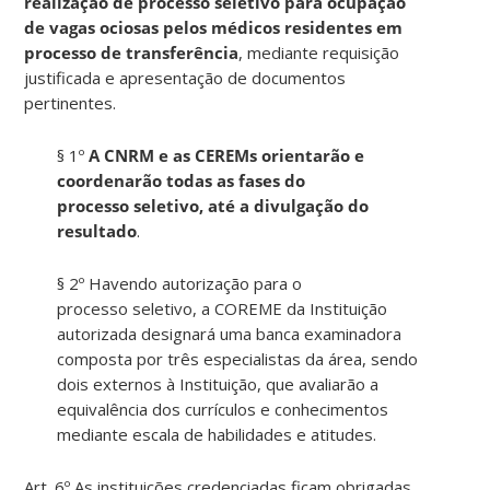
realiza
çã
o de processo
seletiv
o para ocupa
çã
o
de vagas ociosas pelos m
é
dicos re
sidente
s em
processo de transfer
ê
ncia
, mediante requisi
çã
o
justificada e apresenta
çã
o de documentos
pertinentes.
§ 1º
A CNRM e as CEREMs orientar
ã
o e
coordenar
ã
o todas as
fase
s do
processo
seletivo
, até a divulga
çã
o do
resultado
.
§ 2º
Havend
o autoriza
çã
o para o
processo
seletivo
, a COREME da Institui
çã
o
autorizada designará uma banca examinadora
composta por tr
ê
s especialistas da
á
rea,
send
o
dois externos à Institui
çã
o, que avaliar
ã
o a
equival
ê
ncia dos curr
í
culos e conhecimentos
mediante escala de habilidades e atitudes.
Art
. 6º
A
s institui
çõ
es credenciadas
fica
m obrigadas