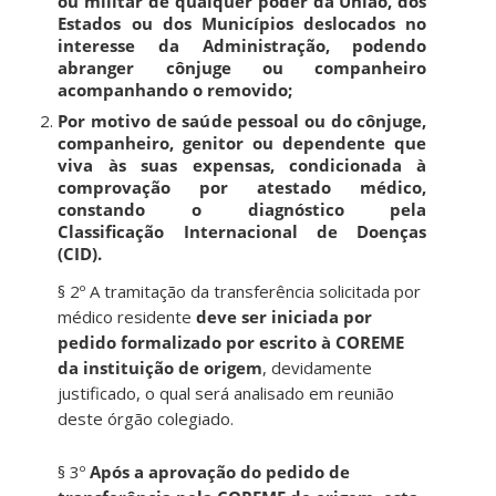
ou militar de qualquer poder da
Uniã
o, dos
Estados ou dos
Municí
pios deslocados no
interesse da
Administraçã
o, podendo
abranger c
ô
njuge ou co
m
panheiro
acompanhando o removido;
Po
r motivo de
saú
de pessoal ou do c
ô
njuge,
companheiro, genitor ou dependente que
viva às
sua
s expensas, condicionada à
comprova
çã
o por atestado m
é
dico,
constando o diagn
óstic
o pela
Clas
sificaçã
o
Internaciona
l de
Doenç
as
(CID).
§ 2º A tramita
çã
o da transfer
ê
ncia
solicitad
a por
m
é
dico
resident
e
deve
se
r iniciada por
pedido
formalizad
o por escrito à COREME
da institui
çã
o de origem
, devidamente
justificado, o qual
ser
á analisado em reuni
ã
o
deste
ór
g
ã
o colegiado.
§ 3º
Apó
s a aprova
çã
o do pedido de