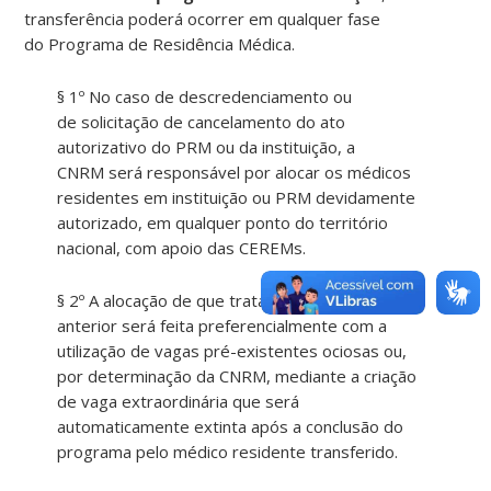
transfer
ê
ncia poder
á
ocorrer em qualquer
fas
e
do
Program
a de Resid
ê
ncia
Mé
dica.
§ 1º
N
o caso de descredenciamento ou
de
solicitaçã
o de cancelamento do ato
autorizativo do
PR
M ou da institui
çã
o, a
CNRM
ser
á respons
á
vel por alocar os m
é
dicos
residentes em institui
çã
o ou
PR
M devidamente
autorizado, em qualquer ponto do territ
ó
rio
nacional, com apoio das CEREMs.
§ 2º A aloca
çã
o de que trata o par
á
grafo
anterior
ser
á feita preferencialmente com a
utiliza
çã
o de vagas pr
é-existente
s ociosas ou,
por determina
çã
o da CNRM, mediante a cria
çã
o
de vaga extraordin
á
ria que
ser
á
automaticamente extinta ap
ó
s a conclus
ã
o do
programa pelo m
é
dico
resident
e transferido.