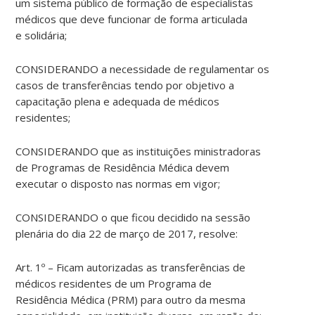
um
sistema
p
ú
blico de forma
çã
o de especialistas
m
é
dicos que deve
funciona
r de
form
a articulada
e
solidá
ria;
CONSIDERANDO a necessidade de
regulamenta
r os
casos de transfer
ê
ncias tendo por objetivo a
capacita
çã
o plena e adequada de m
é
dicos
residentes;
CONSIDERANDO que as institui
çõ
es ministradoras
de
Pro
gramas de Resid
ê
ncia
Mé
dica devem
executar o disposto nas normas em vigor;
CONSIDERANDO o que
fico
u decidido na
sessã
o
plen
á
ria do dia 22 de mar
ç
o de 2017, resolve:
Art
. 1º –
Fica
m autorizadas as transfer
ê
ncias de
m
é
dicos
residente
s de um
Program
a de
Resid
ê
ncia
Mé
dica
(PRM
) para outro da mesma