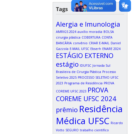
Tags
Alergia e Imunologia
AMRIGS 2024
auxílio moradia
BOLSA
cirurgia plástica
COBERTURA
CONTA
BANCÁRIA
convênio
CRIAR E-MAIL
Daniel
Gazzola
E-MAIL UFSC
Ebserh
ENARE 2024
ESTÁGIO EXTERNO
estágio
IDUFSC
Jornada Sul
Brasileira de Cirurgia Plástica
Processo
Seletivo 2025
PROCESSO SELETIVO UFSC
2023
Programa de Residência
PROVA
PROVA
COREME UFSC 2023
COREME UFSC 2024
Residência
prêmio
Médica UFSC
Ricardo
Votto
SEGURO
trabalho científico