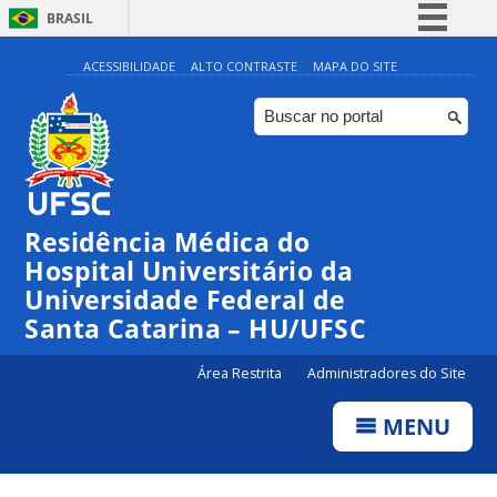
BRASIL
Simplifique!
ACESSIBILIDADE
ALTO CONTRASTE
MAPA DO SITE
Comunica BR
Participe
Acesso à informação
Legislação
Residência Médica do
Canais
Hospital Universitário da
Universidade Federal de
Santa Catarina – HU/UFSC
Área Restrita
Administradores do Site
MENU