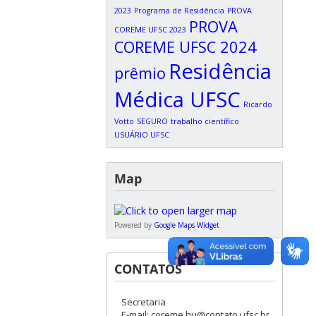
2023
Programa de Residência
PROVA
PROVA
COREME UFSC 2023
COREME UFSC 2024
Residência
prêmio
Médica UFSC
Ricardo
Votto
SEGURO
trabalho científico
USUÁRIO UFSC
Map
Powered by
Google Maps Widget
CONTATOS
Secretaria
E-mail: coreme.hu@contato.ufsc.br