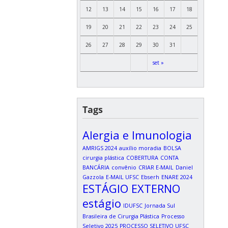
12
13
14
15
16
17
18
19
20
21
22
23
24
25
26
27
28
29
30
31
set »
Tags
Alergia e Imunologia
AMRIGS 2024
auxílio moradia
BOLSA
cirurgia plástica
COBERTURA
CONTA
BANCÁRIA
convênio
CRIAR E-MAIL
Daniel
Gazzola
E-MAIL UFSC
Ebserh
ENARE 2024
ESTÁGIO EXTERNO
estágio
IDUFSC
Jornada Sul
Brasileira de Cirurgia Plástica
Processo
Seletivo 2025
PROCESSO SELETIVO UFSC