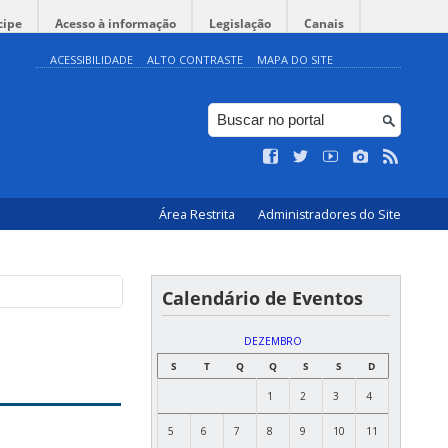
cipe
Acesso à informação
Legislação
Canais
ACESSIBILIDADE
ALTO CONTRASTE
MAPA DO SITE
Área Restrita
Administradores do Site
Calendário de Eventos
DEZEMBRO
S
T
Q
Q
S
S
D
1
2
3
4
5
6
7
8
9
10
11