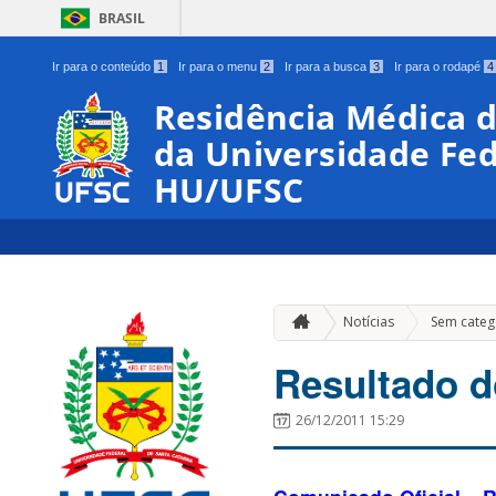
BRASIL
Ir para o conteúdo
1
Ir para o menu
2
Ir para a busca
3
Ir para o rodapé
4
Residência Médica d
da Universidade Fed
HU/UFSC
Notícias
Sem categ
Resultado 
26/12/2011 15:29