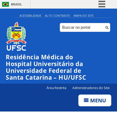
BRASIL
Simplifique!
ACESSIBILIDADE
ALTO CONTRASTE
MAPA DO SITE
Comunica BR
Participe
Acesso à informação
Legislação
Residência Médica do
Canais
Hospital Universitário da
Universidade Federal de
Santa Catarina – HU/UFSC
Área Restrita
Administradores do Site
MENU