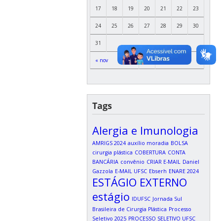
17
18
19
20
21
22
23
24
25
26
27
28
29
30
31
« nov
Tags
Alergia e Imunologia
AMRIGS 2024
auxílio moradia
BOLSA
cirurgia plástica
COBERTURA
CONTA
BANCÁRIA
convênio
CRIAR E-MAIL
Daniel
Gazzola
E-MAIL UFSC
Ebserh
ENARE 2024
ESTÁGIO EXTERNO
estágio
IDUFSC
Jornada Sul
Brasileira de Cirurgia Plástica
Processo
Seletivo 2025
PROCESSO SELETIVO UFSC