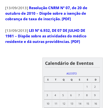
[13/09/2013]
Resolução CNRM Nº 07, de 20 de
outubro de 2010 – Dispõe sobre a isenção de
cobrança de taxa de inscrição. [PDF]
[13/09/2013]
LEI Nº 6.932, DE 07 DE JULHO DE
1981 – Dispõe sobre as atividades do médico
residente e dá outras providências. [PDF]
Calendário de Eventos
AGOSTO
S
T
Q
Q
S
S
D
1
2
3
4
5
6
7
8
9
10
11
12
13
14
15
16